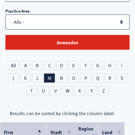
Practice Area
All
A
B
C
D
E
F
G
H
I
J
K
L
M
N
O
P
Q
R
S
T
U
V
W
X
Y
Z
Results can be sorted by clicking the column label.
Region
Firm
Absteigend
Stadt
Land