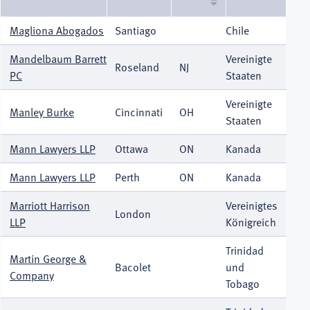
sortieren
Magliona Abogados
Santiago
Chile
Mandelbaum Barrett
Vereinigte
Roseland
NJ
PC
Staaten
Vereinigte
Manley Burke
Cincinnati
OH
Staaten
Mann Lawyers LLP
Ottawa
ON
Kanada
Mann Lawyers LLP
Perth
ON
Kanada
Marriott Harrison
Vereinigtes
London
LLP
Königreich
Trinidad
Martin George &
Bacolet
und
Company
Tobago