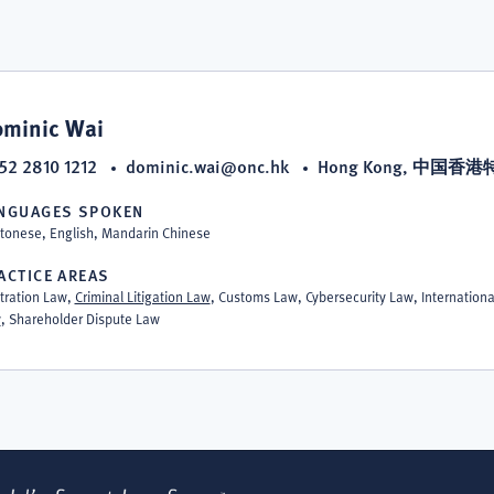
minic Wai
52 2810 1212
dominic.wai@onc.hk
Hong Kong, 中国
NGUAGES SPOKEN
tonese, English, Mandarin Chinese
ACTICE AREAS
itration Law,
Criminal Litigation Law
, Customs Law, Cybersecurity Law, Internationa
w
, Shareholder Dispute Law