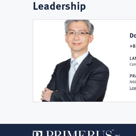
Leadership
Do
+8
LA
Can
PR
Arb
La