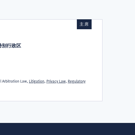
主席
香港特别行政区
l Arbitration Law,
Litigation
,
Privacy Law
,
Regulatory