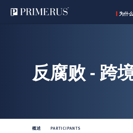
为什么选
跳
转
到
主
要
反腐败 - 跨
内
容
概述
PARTICIPANTS