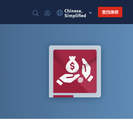
Chinese,
Language
Secondary
查找律师
Simplified
搜
登
Switcher
navigation
索
录