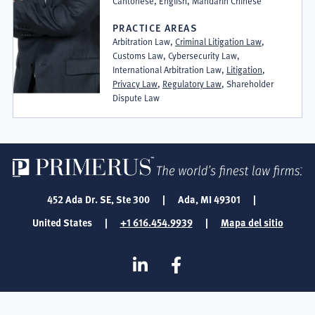
Cantonese, English, Mandarin Chinese
PRACTICE AREAS
Arbitration Law,
Criminal Litigation Law
,
Customs Law, Cybersecurity Law,
International Arbitration Law,
Litigation
,
Privacy Law
,
Regulatory Law
, Shareholder
Dispute Law
452 Ada Dr. SE, Ste 300
|
Ada, MI 49301
|
United States
|
+1 616.454.9939
|
Mapa del sitio
SOCIAL
Linkedin
Facebook
MEDIA
FOOTER