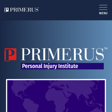
MENU
跳
转
到
主
要
内
容