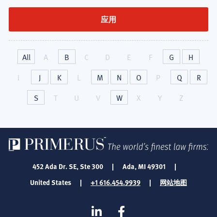
身
伤
害
All
A
B
C
D
E
F
G
H
研
I
J
K
L
M
N
O
P
Q
R
究
S
T
U
V
W
X
Y
Z
所
452 Ada Dr. SE, Ste 300
|
Ada, MI 49301
|
United States
|
+1 616.454.9939
|
网站地图
SOCIAL
Linkedin
在
MEDIA