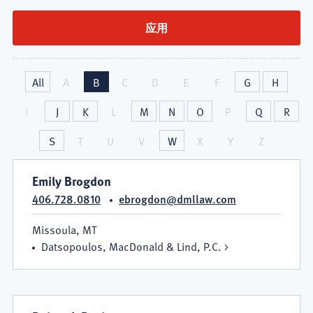
身
伤
害
All
A
B
C
D
E
F
G
H
研
I
J
K
L
M
N
O
P
Q
R
究
S
T
U
V
W
X
Y
Z
所
Emily Brogdon
406.728.0810
ebrogdon@dmllaw.com
Missoula, MT
Datsopoulos, MacDonald & Lind, P.C.