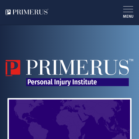
MENU
跳
转
到
主
要
内
容