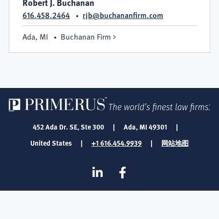
Robert J. Buchanan
616.458.2464
rjb@buchananfirm.com
Ada, MI
Buchanan Firm
452 Ada Dr. SE, Ste 300
|
Ada, MI 49301
|
United States
|
+1 616.454.9939
|
网站地图
SOCIAL
Linkedin
在
MEDIA
Facebook
FOOTER
上