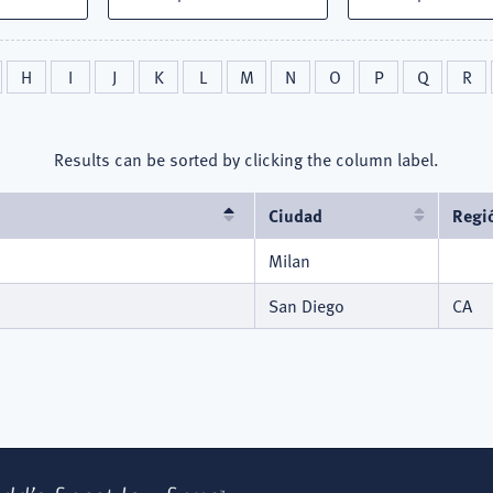
H
I
J
K
L
M
N
O
P
Q
R
Results can be sorted by clicking the column label.
Ordenar
Ciudad
Regi
descendente
Milan
San Diego
CA