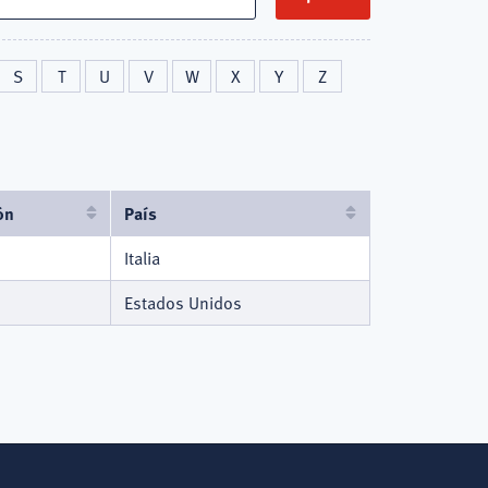
S
T
U
V
W
X
Y
Z
ón
País
Italia
Estados Unidos