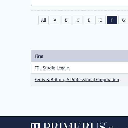
All
A
B
C
D
E
F
G
Firm
FDL Studio Legale
Ferris & Britton, A Professional Corporation