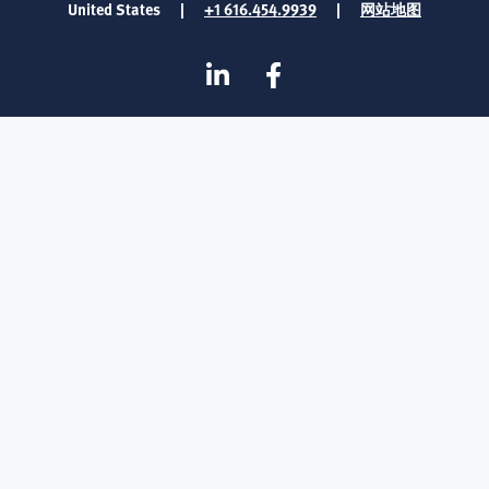
United States
|
+1 616.454.9939
|
网站地图
SOCIAL
Linkedin
在
MEDIA
Facebook
FOOTER
上