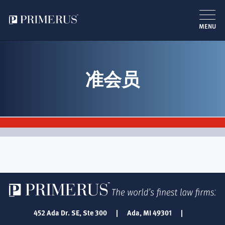
MENU
跳
转
到
准会员
主
要
内
容
452 Ada Dr. SE, Ste 300
|
Ada, MI 49301
|