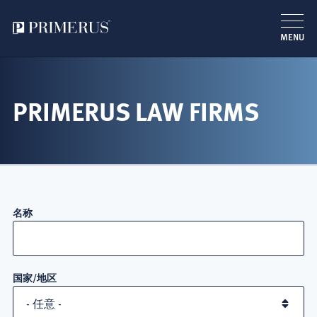
MENU
跳
转
到
PRIMERUS LAW FIRMS
主
要
内
容
名称
国家/地区