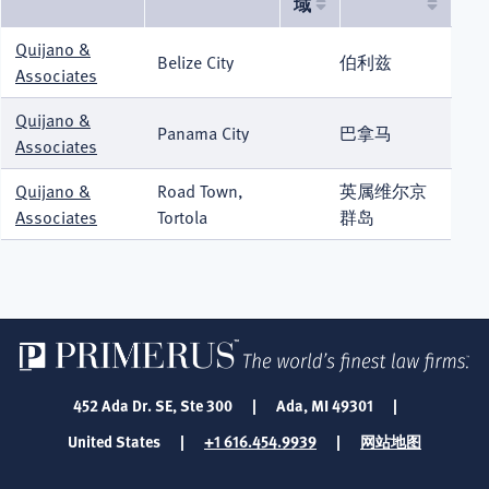
域
序
排
Quijano &
Belize City
伯利兹
列
Associates
Quijano &
Panama City
巴拿马
Associates
Quijano &
Road Town,
英属维尔京
Associates
Tortola
群岛
452 Ada Dr. SE, Ste 300
|
Ada, MI 49301
|
United States
|
+1 616.454.9939
|
网站地图