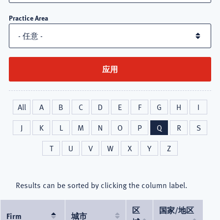
Practice Area
All
A
B
C
D
E
F
G
H
I
J
K
L
M
N
O
P
Q
R
S
T
U
V
W
X
Y
Z
Results can be sorted by clicking the column label.
区
国家/地区
Firm
降
城市