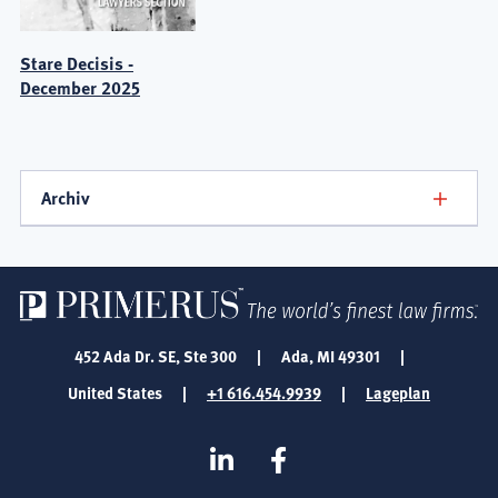
Stare Decisis -
December 2025
Archiv
452 Ada Dr. SE, Ste 300
|
Ada, MI 49301
|
United States
|
+1 616.454.9939
|
Lageplan
SOCIAL
Linkedin
Facebook
MEDIA
FOOTER